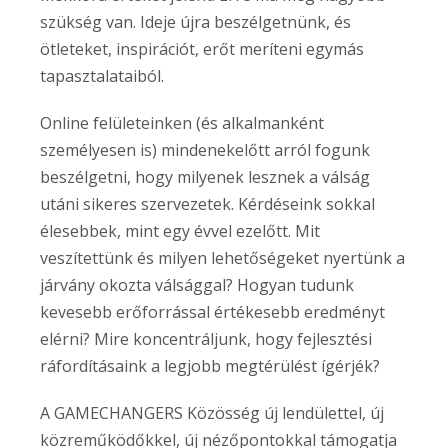
szükség van. Ideje újra beszélgetnünk, és
ötleteket, inspirációt, erőt meríteni egymás
tapasztalataiból.
Online felületeinken (és alkalmanként
személyesen is) mindenekelőtt arról fogunk
beszélgetni, hogy milyenek lesznek a válság
utáni sikeres szervezetek. Kérdéseink sokkal
élesebbek, mint egy évvel ezelőtt. Mit
veszítettünk és milyen lehetőségeket nyertünk a
járvány okozta válsággal? Hogyan tudunk
kevesebb erőforrással értékesebb eredményt
elérni? Mire koncentráljunk, hogy fejlesztési
ráfordításaink a legjobb megtérülést ígérjék?
A GAMECHANGERS Közösség új lendülettel, új
közreműködőkkel, új nézőpontokkal támogatja