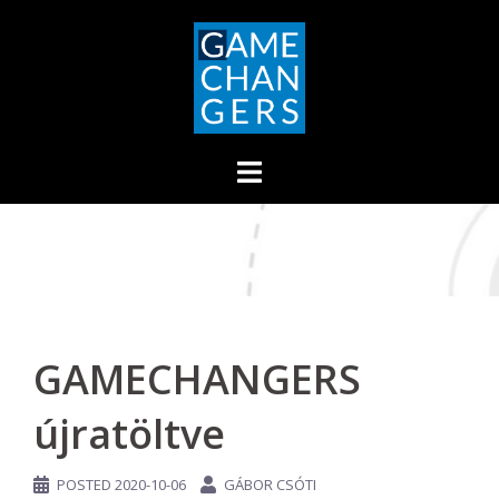
GAMECHANGERS
újratöltve
POSTED
2020-10-06
GÁBOR CSÓTI