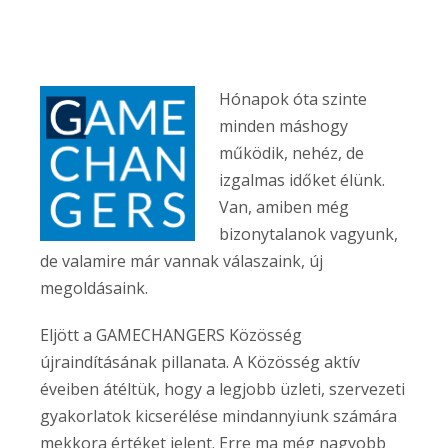
Hónapok óta szinte
minden máshogy
működik, nehéz, de
izgalmas időket élünk.
Van, amiben még
bizonytalanok vagyunk,
de valamire már vannak válaszaink, új
megoldásaink.
Eljött a GAMECHANGERS Közösség
újraindításának pillanata. A Közösség aktív
éveiben átéltük, hogy a legjobb üzleti, szervezeti
gyakorlatok kicserélése mindannyiunk számára
mekkora értéket jelent. Erre ma még nagyobb